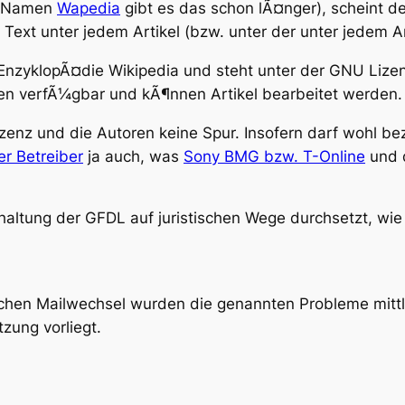
em Namen
Wapedia
gibt es das schon lÃ¤nger), scheint de
 Text unter jedem Artikel (bzw. unter der unter jedem 
en EnzyklopÃ¤die Wikipedia und steht unter der GNU Lize
oren verfÃ¼gbar und kÃ¶nnen Artikel bearbeitet werden.
zenz und die Autoren keine Spur. Insofern darf wohl b
er Betreiber
ja auch, was
Sony BMG bzw. T-Online
und 
nhaltung der GFDL auf juristischen Wege durchsetzt, wie
chen Mailwechsel wurden die genannten Probleme mittl
zung vorliegt.