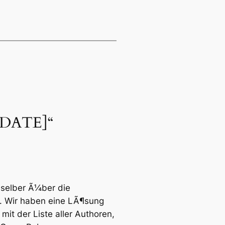
PDATE]“
 selber Ã¼ber die
n. Wir haben eine LÃ¶sung
mit der Liste aller Authoren,