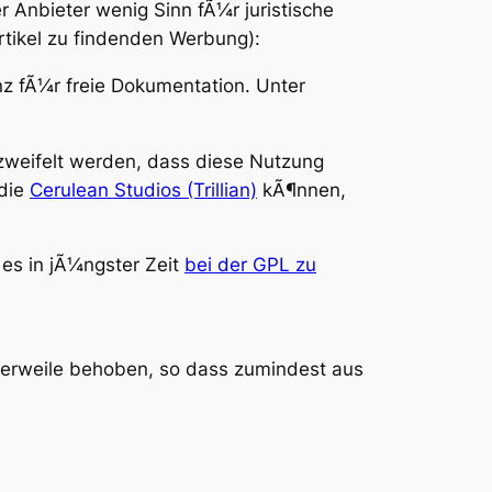
r Anbieter wenig Sinn fÃ¼r juristische
Artikel zu findenden Werbung):
nz fÃ¼r freie Dokumentation. Unter
ezweifelt werden, dass diese Nutzung
die
Cerulean Studios (Trillian)
kÃ¶nnen,
 es in jÃ¼ngster Zeit
bei der GPL zu
erweile behoben, so dass zumindest aus