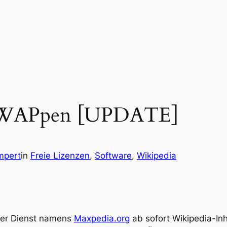
m WAPpen [UPDATE]
mpert
in
Freie Lizenzen
, 
Software
, 
Wikipedia
uer Dienst namens
Maxpedia.org
ab sofort Wikipedia-In