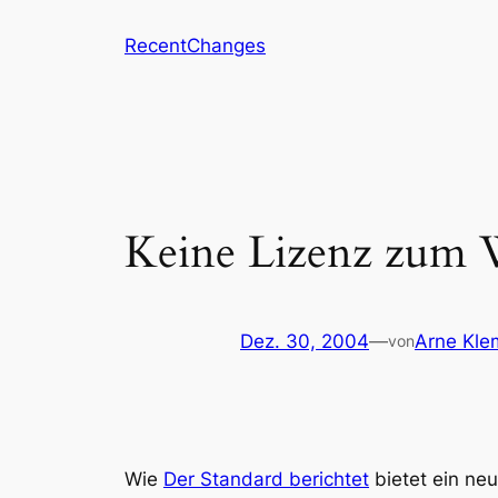
Zum
RecentChanges
Inhalt
springen
Keine Lizenz zu
Dez. 30, 2004
—
Arne Kle
von
Wie
Der Standard berichtet
bietet ein ne