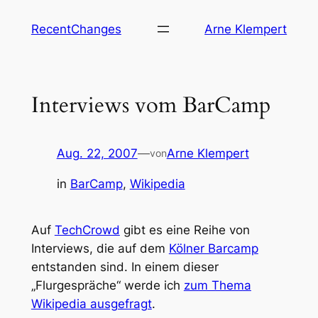
Zum
RecentChanges
Arne Klempert
Inhalt
springen
Interviews vom BarCamp
Aug. 22, 2007
—
Arne Klempert
von
in
BarCamp
, 
Wikipedia
Auf
TechCrowd
gibt es eine Reihe von
Interviews, die auf dem
Kölner Barcamp
entstanden sind. In einem dieser
„Flurgespräche“ werde ich
zum Thema
Wikipedia ausgefragt
.