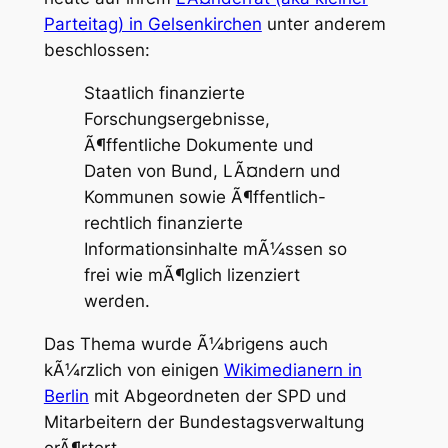
Parteitag) in Gelsenkirchen
unter anderem
beschlossen:
Staatlich finanzierte
Forschungsergebnisse,
Ã¶ffentliche Dokumente und
Daten von Bund, LÃ¤ndern und
Kommunen sowie Ã¶ffentlich-
rechtlich finanzierte
Informationsinhalte mÃ¼ssen so
frei wie mÃ¶glich lizenziert
werden.
Das Thema wurde Ã¼brigens auch
kÃ¼rzlich von einigen
Wikimedianern in
Berlin
mit Abgeordneten der SPD und
Mitarbeitern der Bundestagsverwaltung
erÃ¶rtert.