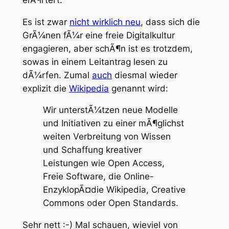
Es ist zwar
nicht wirklich neu
, dass sich die
GrÃ¼nen fÃ¼r eine
freie Digitalkultur
engagieren, aber schÃ¶n ist es trotzdem,
sowas in einem Leitantrag lesen zu
dÃ¼rfen. Zumal
auch
diesmal wieder
explizit die
Wikipedia
genannt wird:
Wir unterstÃ¼tzen neue Modelle
und Initiativen zu einer mÃ¶glichst
weiten Verbreitung von Wissen
und Schaffung kreativer
Leistungen wie Open Access,
Freie Software, die Online-
EnzyklopÃ¤die Wikipedia, Creative
Commons oder Open Standards.
Sehr nett :-) Mal schauen, wieviel von