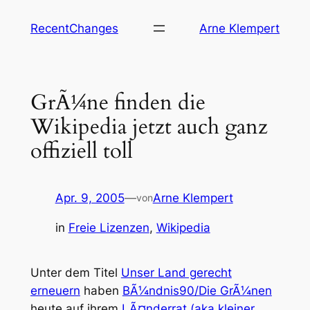
Zum
RecentChanges
Arne Klempert
Inhalt
springen
GrÃ¼ne finden die
Wikipedia jetzt auch ganz
offiziell toll
Apr. 9, 2005
—
Arne Klempert
von
in
Freie Lizenzen
, 
Wikipedia
Unter dem Titel
Unser Land gerecht
erneuern
haben
BÃ¼ndnis90/Die GrÃ¼nen
heute auf ihrem
LÃ¤nderrat (aka kleiner