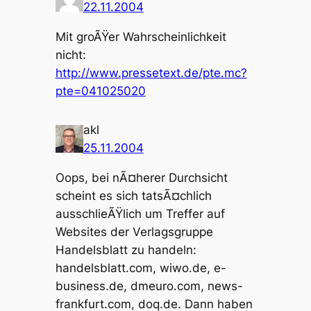
22.11.2004
Mit groÃŸer Wahrscheinlichkeit
nicht:
http://www.pressetext.de/pte.mc?
pte=041025020
akl
25.11.2004
Oops, bei nÃ¤herer Durchsicht
scheint es sich tatsÃ¤chlich
ausschlieÃŸlich um Treffer auf
Websites der Verlagsgruppe
Handelsblatt zu handeln:
handelsblatt.com, wiwo.de, e-
business.de, dmeuro.com, news-
frankfurt.com, doq.de. Dann haben