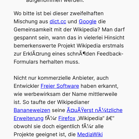
Wo bitte ist bei dieser zweifelhaften
Mischung aus
dict.cc
und
Google
die
Gemeinsamkeit mit der Wikipedia? Man darf
gespannt sein, wann das in vielerlei Hinsicht
bemerkenswerte Projekt Wikipedia erstmals
zur ErklÃ¤rung eines schnÃ¶den Feedback-
Formulars herhalten muss.
Nicht nur kommerzielle Anbieter, auch
Entwickler
Freier Software
haben erkannt,
wie werbewirksam der Name mittlerweile
ist. So taufte der Wikipedianer
Bananeweizen
seine
Ã¤uÃŸerst nÃ¼tzliche
Erweiterung
fÃ¼r
Firefox
„Wikipedia“ â€“
obwohl sie doch eigentlich fÃ¼r alle
Projekte geeignet ist, die
MediaWiki