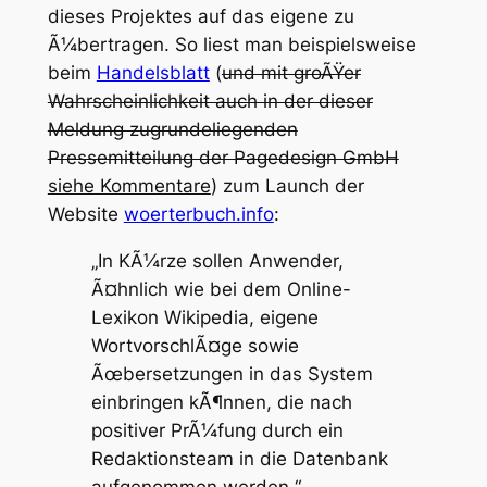
dieses Projektes auf das eigene zu
Ã¼bertragen. So liest man beispielsweise
beim
Handelsblatt
(
und mit groÃŸer
Wahrscheinlichkeit auch in der dieser
Meldung zugrundeliegenden
Pressemitteilung der Pagedesign GmbH
siehe Kommentare
) zum Launch der
Website
woerterbuch.info
:
„In KÃ¼rze sollen Anwender,
Ã¤hnlich wie bei dem Online-
Lexikon Wikipedia, eigene
WortvorschlÃ¤ge sowie
Ãœbersetzungen in das System
einbringen kÃ¶nnen, die nach
positiver PrÃ¼fung durch ein
Redaktionsteam in die Datenbank
aufgenommen werden.“