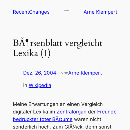
Zum
RecentChanges
Arne Klempert
Inhalt
springen
BÃ¶rsenblatt vergleicht
Lexika (1)
Dez. 26, 2004
—
Arne Klempert
von
in
Wikipedia
Meine Erwartungen an einen Vergleich
digitaler Lexika im
Zentralorgan
der
Freunde
bedruckter toter BÃ¤ume
waren nicht
sonderlich hoch. Zum GlÃ¼ck, denn sonst