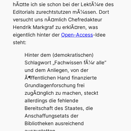
hÃ¤tte ich sie schon bei der LektÃ¼re des
Editorials zurechtstutzen mÃ¼ssen. Dort
versucht uns nÃ¤mlich Chefredakteur
Hendrik Markgraf zu erklÃ¤ren, was
eigentlich hinter der
Open-Access
-Idee
steht:
Hinter dem (demokratischen)
Schlagwort „Fachwissen fÃ¼r alle“
und dem Anliegen, von der
Ã¶ffentlichen Hand finanzierte
Grundlagenforschung frei
zugÃ¤nglich zu machen, steckt
allerdings die fehlende
Bereitschaft des Staates, die
Anschaffungsetats der
Bibliotheken ausreichend
auszustatten.