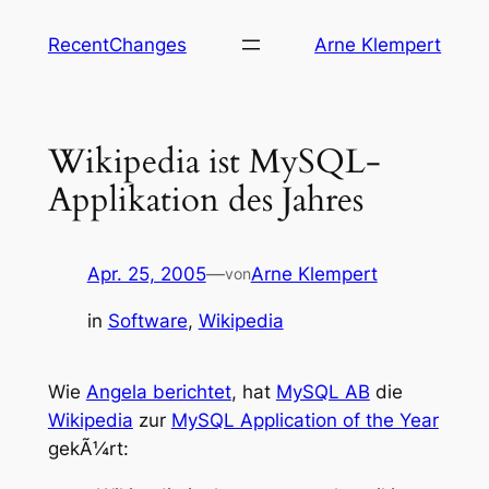
Zum
RecentChanges
Arne Klempert
Inhalt
springen
Wikipedia ist MySQL-
Applikation des Jahres
Apr. 25, 2005
—
Arne Klempert
von
in
Software
, 
Wikipedia
Wie
Angela berichtet
, hat
MySQL AB
die
Wikipedia
zur
MySQL Application of the Year
gekÃ¼rt: