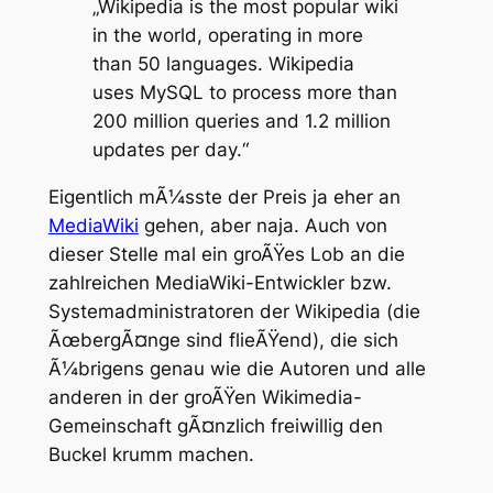
„Wikipedia is the most popular wiki
in the world, operating in more
than 50 languages. Wikipedia
uses MySQL to process more than
200 million queries and 1.2 million
updates per day.“
Eigentlich mÃ¼sste der Preis ja eher an
MediaWiki
gehen, aber naja. Auch von
dieser Stelle mal ein groÃŸes Lob an die
zahlreichen MediaWiki-Entwickler bzw.
Systemadministratoren der Wikipedia (die
ÃœbergÃ¤nge sind flieÃŸend), die sich
Ã¼brigens genau wie die Autoren und alle
anderen in der groÃŸen Wikimedia-
Gemeinschaft gÃ¤nzlich freiwillig den
Buckel krumm machen.