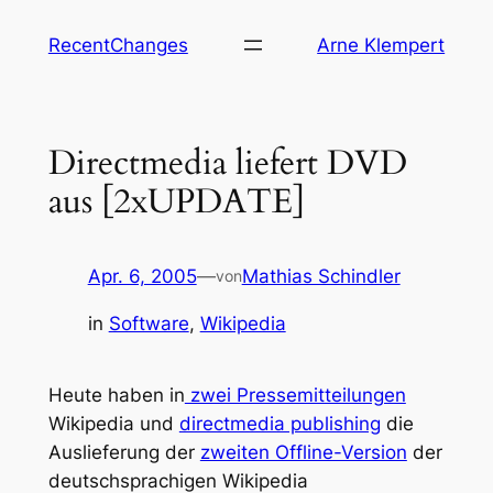
Zum
RecentChanges
Arne Klempert
Inhalt
springen
Directmedia liefert DVD
aus [2xUPDATE]
Apr. 6, 2005
—
Mathias Schindler
von
in
Software
, 
Wikipedia
Heute haben in
zwei Pressemitteilungen
Wikipedia und
directmedia publishing
die
Auslieferung der
zweiten Offline-Version
der
deutschsprachigen Wikipedia